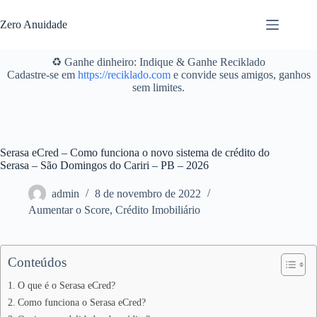
Pular
para
Zero Anuidade
o
conteúdo
♻️ Ganhe dinheiro: Indique & Ganhe Reciklado
Cadastre-se em
https://reciklado.com
e convide seus amigos, ganhos
sem limites.
Serasa eCred – Como funciona o novo sistema de crédito do
Serasa – São Domingos do Cariri – PB – 2026
admin
8 de novembro de 2022
Aumentar o Score
,
Crédito Imobiliário
Conteúdos
O que é o Serasa eCred?
Como funciona o Serasa eCred?