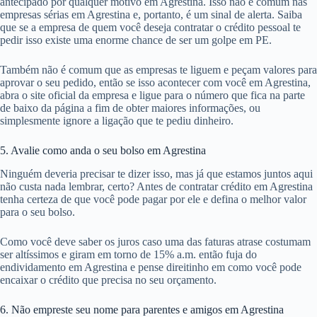
antecipado por qualquer motivo em Agrestina. Isso não é comum nas
empresas sérias em Agrestina e, portanto, é um sinal de alerta. Saiba
que se a empresa de quem você deseja contratar o crédito pessoal te
pedir isso existe uma enorme chance de ser um golpe em PE.
Também não é comum que as empresas te liguem e peçam valores para
aprovar o seu pedido, então se isso acontecer com você em Agrestina,
abra o site oficial da empresa e ligue para o número que fica na parte
de baixo da página a fim de obter maiores informações, ou
simplesmente ignore a ligação que te pediu dinheiro.
5. Avalie como anda o seu bolso em Agrestina
Ninguém deveria precisar te dizer isso, mas já que estamos juntos aqui
não custa nada lembrar, certo? Antes de contratar crédito em Agrestina
tenha certeza de que você pode pagar por ele e defina o melhor valor
para o seu bolso.
Como você deve saber os juros caso uma das faturas atrase costumam
ser altíssimos e giram em torno de 15% a.m. então fuja do
endividamento em Agrestina e pense direitinho em como você pode
encaixar o crédito que precisa no seu orçamento.
6. Não empreste seu nome para parentes e amigos em Agrestina