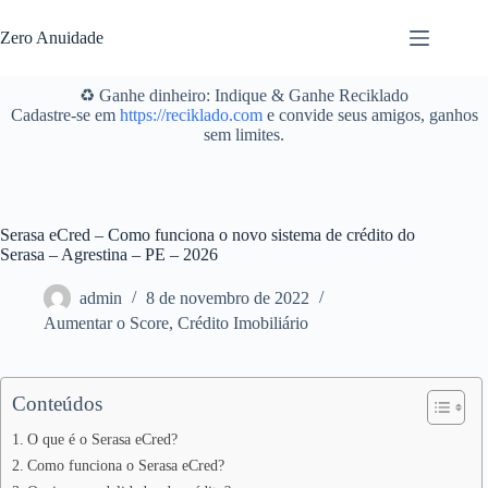
Pular
para
Zero Anuidade
o
conteúdo
♻️ Ganhe dinheiro: Indique & Ganhe Reciklado
Cadastre-se em
https://reciklado.com
e convide seus amigos, ganhos
sem limites.
Serasa eCred – Como funciona o novo sistema de crédito do
Serasa – Agrestina – PE – 2026
admin
8 de novembro de 2022
Aumentar o Score
,
Crédito Imobiliário
Conteúdos
O que é o Serasa eCred?
Como funciona o Serasa eCred?