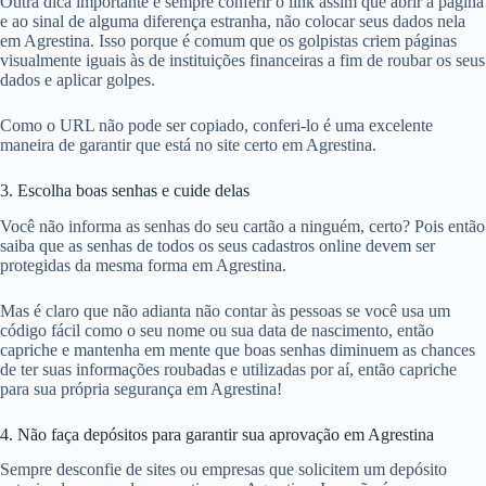
Outra dica importante é sempre conferir o link assim que abrir a página
e ao sinal de alguma diferença estranha, não colocar seus dados nela
em Agrestina. Isso porque é comum que os golpistas criem páginas
visualmente iguais às de instituições financeiras a fim de roubar os seus
dados e aplicar golpes.
Como o URL não pode ser copiado, conferi-lo é uma excelente
maneira de garantir que está no site certo em Agrestina.
3. Escolha boas senhas e cuide delas
Você não informa as senhas do seu cartão a ninguém, certo? Pois então
saiba que as senhas de todos os seus cadastros online devem ser
protegidas da mesma forma em Agrestina.
Mas é claro que não adianta não contar às pessoas se você usa um
código fácil como o seu nome ou sua data de nascimento, então
capriche e mantenha em mente que boas senhas diminuem as chances
de ter suas informações roubadas e utilizadas por aí, então capriche
para sua própria segurança em Agrestina!
4. Não faça depósitos para garantir sua aprovação em Agrestina
Sempre desconfie de sites ou empresas que solicitem um depósito