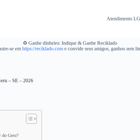
Atendimento L
♻️ Ganhe dinheiro: Indique & Ganhe Reciklado
stre-se em
https://reciklado.com
e convide seus amigos, ganhos sem lim
Geru – SE – 2026
ar do Geru?