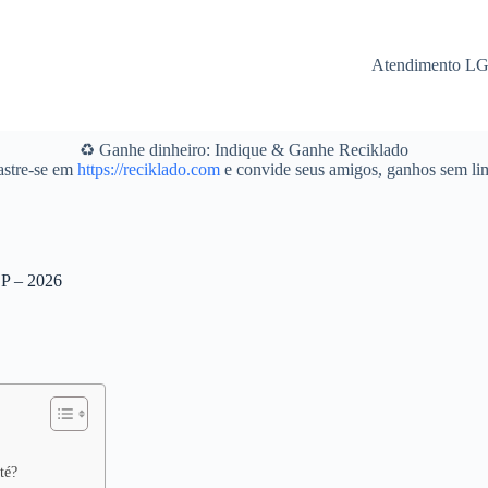
Atendimento L
♻️ Ganhe dinheiro: Indique & Ganhe Reciklado
stre-se em
https://reciklado.com
e convide seus amigos, ganhos sem lim
SP – 2026
té?