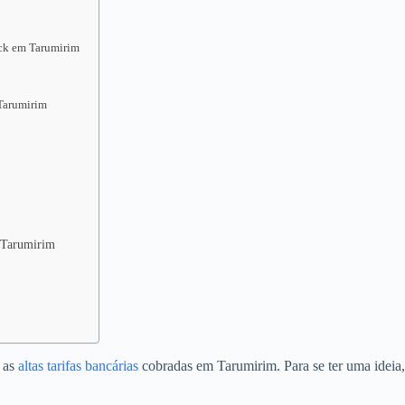
ack em Tarumirim
Tarumirim
m Tarumirim
o as
altas tarifas bancárias
cobradas em Tarumirim. Para se ter uma ideia