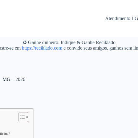
Atendimento L
♻️ Ganhe dinheiro: Indique & Ganhe Reciklado
stre-se em
https://reciklado.com
e convide seus amigos, ganhos sem lim
 – MG – 2026
mirim?