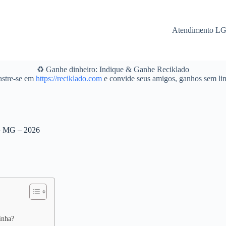
Atendimento L
♻️ Ganhe dinheiro: Indique & Ganhe Reciklado
stre-se em
https://reciklado.com
e convide seus amigos, ganhos sem lim
 – MG – 2026
inha?