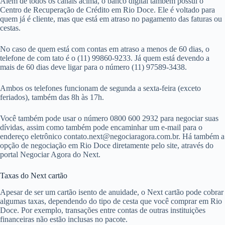
Além de todos os canais acima, o banco digital também possui o
Centro de Recuperação de Crédito em Rio Doce. Ele é voltado para
quem já é cliente, mas que está em atraso no pagamento das faturas ou
cestas.
No caso de quem está com contas em atraso a menos de 60 dias, o
telefone de com tato é o (11) 99860-9233. Já quem está devendo a
mais de 60 dias deve ligar para o número (11) 97589-3438.
Ambos os telefones funcionam de segunda a sexta-feira (exceto
feriados), também das 8h às 17h.
Você também pode usar o número 0800 600 2932 para negociar suas
dívidas, assim como também pode encaminhar um e-mail para o
endereço eletrônico
contato.next@negociaragora.com.br
. Há também a
opção de negociação em Rio Doce diretamente pelo site, através do
portal Negociar Agora do Next.
Taxas do Next cartão
Apesar de ser um cartão isento de anuidade, o Next cartão pode cobrar
algumas taxas, dependendo do tipo de cesta que você comprar em Rio
Doce. Por exemplo, transações entre contas de outras instituições
financeiras não estão inclusas no pacote.