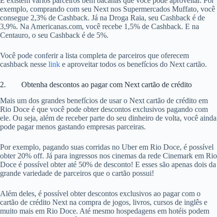
E existem vários parceiros bem bacanas que você pode aproveitar. Por
exemplo, comprando com seu Next nos Supermercados Muffato, você
consegue 2,3% de Cashback. Já na Droga Raia, seu Cashback é de
3,9%. Na Americanas.com, você recebe 1,5% de Cashback. E na
Centauro, o seu Cashback é de 5%.
Você pode conferir a lista completa de parceiros que oferecem
cashback nesse
link
e aproveitar todos os benefícios do Next cartão.
2. Obtenha descontos ao pagar com Next cartão de crédito
Mais um dos grandes benefícios de usar o Next cartão de crédito em
Rio Doce é que você pode obter descontos exclusivos pagando com
ele. Ou seja, além de receber parte do seu dinheiro de volta, você ainda
pode pagar menos gastando empresas parceiras.
Por exemplo, pagando suas corridas no Uber em Rio Doce, é possível
obter 20% off. Já para ingressos nos cinemas da rede Cinemark em Rio
Doce é possível obter até 50% de desconto! E esses são apenas dois da
grande variedade de parceiros que o cartão possui!
Além deles, é possível obter descontos exclusivos ao pagar com o
cartão de crédito Next na compra de jogos, livros, cursos de inglês e
muito mais em Rio Doce. Até mesmo hospedagens em hotéis podem