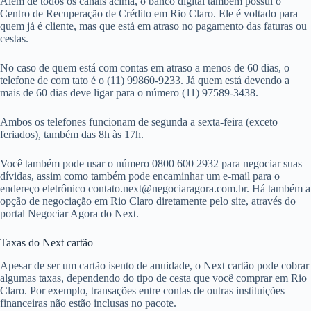
Além de todos os canais acima, o banco digital também possui o
Centro de Recuperação de Crédito em Rio Claro. Ele é voltado para
quem já é cliente, mas que está em atraso no pagamento das faturas ou
cestas.
No caso de quem está com contas em atraso a menos de 60 dias, o
telefone de com tato é o (11) 99860-9233. Já quem está devendo a
mais de 60 dias deve ligar para o número (11) 97589-3438.
Ambos os telefones funcionam de segunda a sexta-feira (exceto
feriados), também das 8h às 17h.
Você também pode usar o número 0800 600 2932 para negociar suas
dívidas, assim como também pode encaminhar um e-mail para o
endereço eletrônico
contato.next@negociaragora.com.br
. Há também a
opção de negociação em Rio Claro diretamente pelo site, através do
portal Negociar Agora do Next.
Taxas do Next cartão
Apesar de ser um cartão isento de anuidade, o Next cartão pode cobrar
algumas taxas, dependendo do tipo de cesta que você comprar em Rio
Claro. Por exemplo, transações entre contas de outras instituições
financeiras não estão inclusas no pacote.