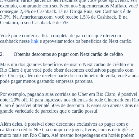
E existem vários parceiros bem bacanas que você pode aproveitar. Por
exemplo, comprando com seu Next nos Supermercados Muffato, você
consegue 2,3% de Cashback. Já na Droga Raia, seu Cashback é de
3,9%. Na Americanas.com, você recebe 1,5% de Cashback. E na
Centauro, o seu Cashback é de 5%.
Você pode conferir a lista completa de parceiros que oferecem
cashback nesse
link
e aproveitar todos os benefícios do Next cartão.
2. Obtenha descontos ao pagar com Next cartão de crédito
Mais um dos grandes benefícios de usar o Next cartão de crédito em
Rio Claro é que você pode obter descontos exclusivos pagando com
ele. Ou seja, além de receber parte do seu dinheiro de volta, você ainda
pode pagar menos gastando empresas parceiras.
Por exemplo, pagando suas corridas no Uber em Rio Claro, é possível
obter 20% off. Já para ingressos nos cinemas da rede Cinemark em Rio
Claro é possível obter até 50% de desconto! E esses são apenas dois da
grande variedade de parceiros que o cartão possui!
Além deles, é possível obter descontos exclusivos ao pagar com o
cartão de crédito Next na compra de jogos, livros, cursos de inglês e
muito mais em Rio Claro. Até mesmo hospedagens em hotéis podem