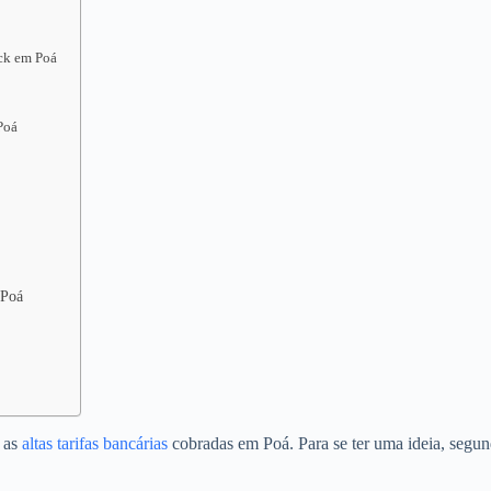
ack em Poá
Poá
 Poá
o as
altas tarifas bancárias
cobradas em Poá. Para se ter uma ideia, segun