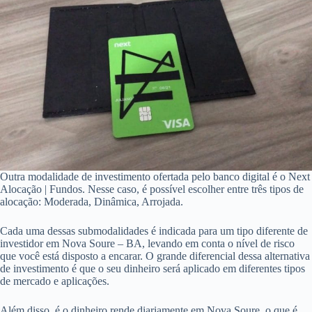
Outra modalidade de investimento ofertada pelo banco digital é o Next
Alocação | Fundos. Nesse caso, é possível escolher entre três tipos de
alocação: Moderada, Dinâmica, Arrojada.
Cada uma dessas submodalidades é indicada para um tipo diferente de
investidor em Nova Soure – BA, levando em conta o nível de risco
que você está disposto a encarar. O grande diferencial dessa alternativa
de investimento é que o seu dinheiro será aplicado em diferentes tipos
de mercado e aplicações.
Além disso, é o dinheiro rende diariamente em Nova Soure, o que é