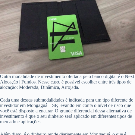
Outra modalidade de investimento ofertada pelo banco digital é o Next
Alocação | Fundos. Nesse caso, é possível escolher entre três tipos de
alocação: Moderada, Dinâmica, Arrojada.
Cada uma dessas submodalidades é indicada para um tipo diferente de
investidor em Mongaguá – SP, levando em conta o nível de risco que
você está disposto a encarar. O grande diferencial dessa alternativa de
investimento é que o seu dinheiro será aplicado em diferentes tipos de
mercado e aplicações.
Além disso, é o dinheiro rende diariamente em Mongaguá, o que é