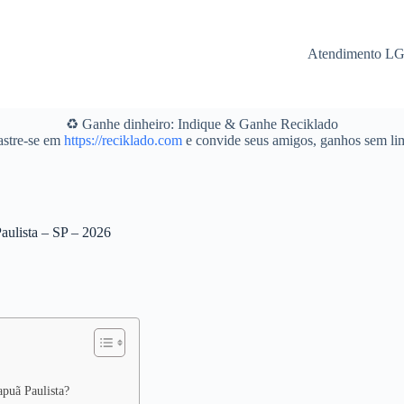
Atendimento L
♻️ Ganhe dinheiro: Indique & Ganhe Reciklado
stre-se em
https://reciklado.com
e convide seus amigos, ganhos sem lim
aulista – SP – 2026
apuã Paulista?