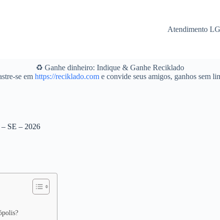
Atendimento L
♻️ Ganhe dinheiro: Indique & Ganhe Reciklado
stre-se em
https://reciklado.com
e convide seus amigos, ganhos sem lim
s – SE – 2026
ópolis?