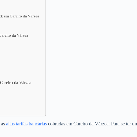
ck em Careiro da Várzea
areiro da Várzea
 Careiro da Várzea
o as
altas tarifas bancárias
cobradas em Careiro da Várzea. Para se ter u