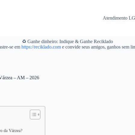
Atendimento L
♻️ Ganhe dinheiro: Indique & Ganhe Reciklado
stre-se em
https://reciklado.com
e convide seus amigos, ganhos sem lim
a Várzea – AM – 2026
ro da Várzea?