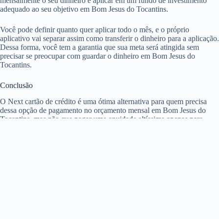
mensalmente o seu dinheiro e aplicar em um fundo de investimento
adequado ao seu objetivo em Bom Jesus do Tocantins.
Você pode definir quanto quer aplicar todo o mês, e o próprio
aplicativo vai separar assim como transferir o dinheiro para a aplicação.
Dessa forma, você tem a garantia que sua meta será atingida sem
precisar se preocupar com guardar o dinheiro em Bom Jesus do
Tocantins.
Conclusão
O Next cartão de crédito é uma ótima alternativa para quem precisa
dessa opção de pagamento no orçamento mensal em Bom Jesus do
Tocantins, mas não que pagar uma anuidade altíssima apenas para
mantê-la. Então, agora que você conhece tudo sobre o Next cartão,
não deixe de compartilhar esse post com outras pessoas que possam ter
interesse nele. E confira mais sobre cartões em nosso
blog.
Compartilhar é se importar!