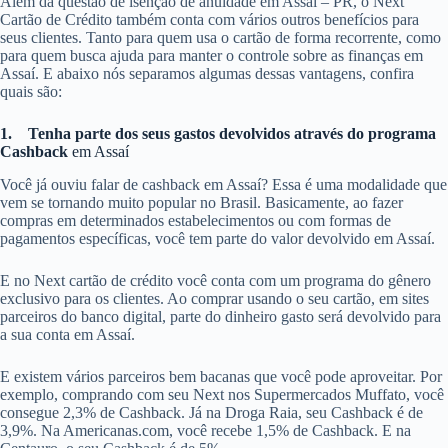
Além da questão de isenção de anuidade em Assaí – PR, o Next
Cartão de Crédito também conta com vários outros benefícios para
seus clientes. Tanto para quem usa o cartão de forma recorrente, como
para quem busca ajuda para manter o controle sobre as finanças em
Assaí. E abaixo nós separamos algumas dessas vantagens, confira
quais são:
1.
Tenha parte dos seus gastos devolvidos através do programa
Cashback
em Assaí
Você já ouviu falar de cashback em Assaí? Essa é uma modalidade que
vem se tornando muito popular no Brasil. Basicamente, ao fazer
compras em determinados estabelecimentos ou com formas de
pagamentos específicas, você tem parte do valor devolvido em Assaí.
E no Next cartão de crédito você conta com um programa do gênero
exclusivo para os clientes. Ao comprar usando o seu cartão, em sites
parceiros do banco digital, parte do dinheiro gasto será devolvido para
a sua conta em Assaí.
E existem vários parceiros bem bacanas que você pode aproveitar. Por
exemplo, comprando com seu Next nos Supermercados Muffato, você
consegue 2,3% de Cashback. Já na Droga Raia, seu Cashback é de
3,9%. Na Americanas.com, você recebe 1,5% de Cashback. E na