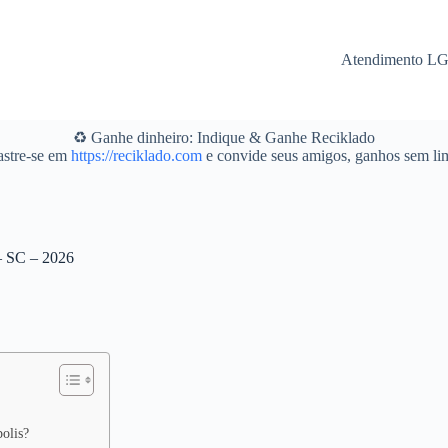
Atendimento L
♻️ Ganhe dinheiro: Indique & Ganhe Reciklado
stre-se em
https://reciklado.com
e convide seus amigos, ganhos sem lim
 – SC – 2026
polis?