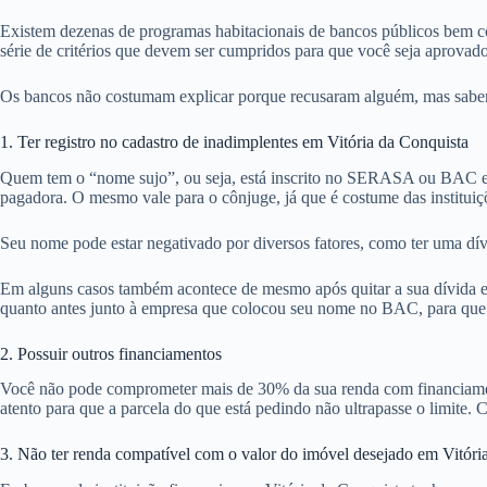
Existem dezenas de programas habitacionais de bancos públicos bem co
série de critérios que devem ser cumpridos para que você seja aprovad
Os bancos não costumam explicar porque recusaram alguém, mas sabemos
1. Ter registro no cadastro de inadimplentes em Vitória da Conquista
Quem tem o “nome sujo”, ou seja, está inscrito no SERASA ou BAC em 
pagadora. O mesmo vale para o cônjuge, já que é costume das instituiç
Seu nome pode estar negativado por diversos fatores, como ter uma dív
Em alguns casos também acontece de mesmo após quitar a sua dívida em 
quanto antes junto à empresa que colocou seu nome no BAC, para que po
2. Possuir outros financiamentos
Você não pode comprometer mais de 30% da sua renda com financiamentos
atento para que a parcela do que está pedindo não ultrapasse o limite. C
3. Não ter renda compatível com o valor do imóvel desejado em Vitóri