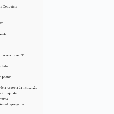
 da Conquista
sta
uista
omo está o seu CPF
obiliário
 o pedido
e a resposta da instituição
da Conquista
quista
ite tudo que ganha