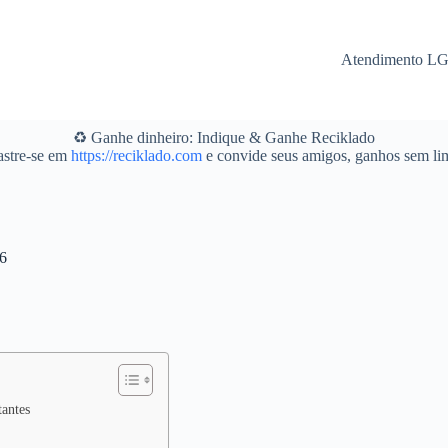
Atendimento L
♻️ Ganhe dinheiro: Indique & Ganhe Reciklado
stre-se em
https://reciklado.com
e convide seus amigos, ganhos sem lim
26
tantes