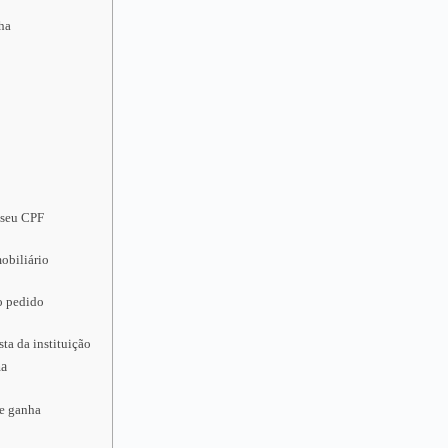
lha
 seu CPF
obiliário
o pedido
ta da instituição
ha
ue ganha