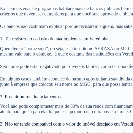
Existem dezenas de programas habitacionais de bancos públicos bem co
critérios que devem ser cumpridos para que você seja aprovado e obte
Os bancos não costumam explicar porque recusaram alguém, mas sabemos
1. Ter registro no cadastro de inadimplentes em Veredinha
Quem tem o “nome sujo”, ou seja, está inscrito no SERASA ou MGC em
mesmo vale para o cônjuge, já que é costume das instituições em Vered
Seu nome pode estar negativado por diversos fatores, como ter uma dív
Em alguns casos também acontece de mesmo após quitar a sua dívida em
junto à empresa que colocou seu nome no MGC, para que possa tentar ob
2. Possuir outros financiamentos
Você não pode comprometer mais de 30% da sua renda com financiamentos
atento para que a parcela do que está pedindo não ultrapasse o limite. C
3. Não ter renda compatível com o valor do imóvel desejado em Vered