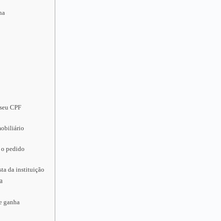
ha
 seu CPF
obiliário
 o pedido
ta da instituição
a
ue ganha