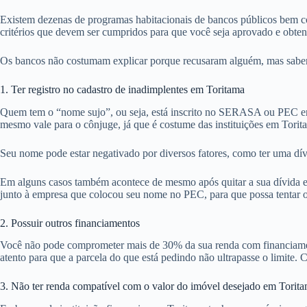
Existem dezenas de programas habitacionais de bancos públicos bem co
critérios que devem ser cumpridos para que você seja aprovado e obte
Os bancos não costumam explicar porque recusaram alguém, mas sabemos
1. Ter registro no cadastro de inadimplentes em Toritama
Quem tem o “nome sujo”, ou seja, está inscrito no SERASA ou PEC em
mesmo vale para o cônjuge, já que é costume das instituições em Torit
Seu nome pode estar negativado por diversos fatores, como ter uma dív
Em alguns casos também acontece de mesmo após quitar a sua dívida em
junto à empresa que colocou seu nome no PEC, para que possa tentar ob
2. Possuir outros financiamentos
Você não pode comprometer mais de 30% da sua renda com financiamentos
atento para que a parcela do que está pedindo não ultrapasse o limite. C
3. Não ter renda compatível com o valor do imóvel desejado em Torit