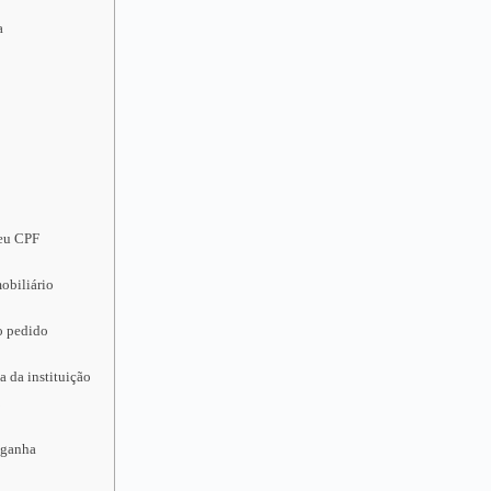
a
seu CPF
obiliário
o pedido
a da instituição
 ganha