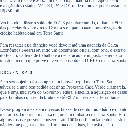
localização e é de R$650 mil reais para a maioria das regiões com
exceção dos estados MG, RJ, PA e DF, onde o imóvel pode custar até
R$750 mil.
Você pode utilizar o saldo do FGTS para dar entrada, quitar até 80%
das parcelas dos próximos 12 meses ou para pagar a amortização do
crédito habitacional em Terra Santa.
Para resgatar esse dinheiro você deve ir até uma agencia da Caixa
Econômica Federal levando um documento oficial com foto, o extrato
do FGTS, carteira de trabalho e a declaração de imposto de renda ou
um documento que prove que você é isento da DIRPF em Terra Santa.
DICA EXTRA!!!
Se o seu objetivo for comprar um imóvel popular em Terra Santa,
talvez seja uma boa pedida aderir ao Programa Casa Verde e Amarela,
que é uma iniciativa do Governo Federal e facilita a aquisição de casas
para famílias com renda bruta de até R$ 7 mil reais em Terra Santa.
Nesse programa existem diversas faixas de crédito imobiliário e quanto
menor o salário menor a taxa de juros imobiliário em Terra Santa. Em
alguns casos é possível conseguir até 100% do financiamento e assim
não ter que pagar a entrada. Em uma das faixas, inclusive, há a