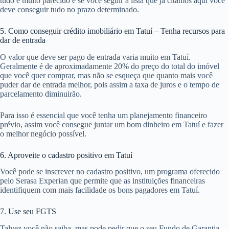
tudo é muito parecido e se você seguir a lista que já citamos aqui você
deve conseguir tudo no prazo determinado.
5. Como conseguir crédito imobiliário em Tatuí – Tenha recursos para
dar de entrada
O valor que deve ser pago de entrada varia muito em Tatuí.
Geralmente é de aproximadamente 20% do preço do total do imóvel
que você quer comprar, mas não se esqueça que quanto mais você
puder dar de entrada melhor, pois assim a taxa de juros e o tempo de
parcelamento diminuirão.
Para isso é essencial que você tenha um planejamento financeiro
prévio, assim você consegue juntar um bom dinheiro em Tatuí e fazer
o melhor negócio possível.
6. Aproveite o cadastro positivo em Tatuí
Você pode se inscrever no cadastro positivo, um programa oferecido
pelo Serasa Experian que permite que as instituições financeiras
identifiquem com mais facilidade os bons pagadores em Tatuí.
7. Use seu FGTS
Talvez você não saiba, mas pode pedir que o seu Fundo de Garantia