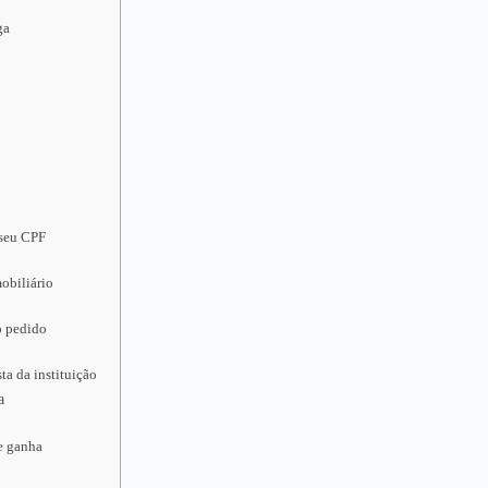
ga
 seu CPF
obiliário
o pedido
ta da instituição
a
e ganha