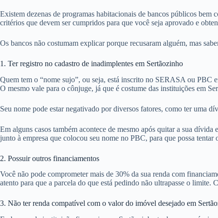
Existem dezenas de programas habitacionais de bancos públicos bem co
critérios que devem ser cumpridos para que você seja aprovado e obte
Os bancos não costumam explicar porque recusaram alguém, mas sabemos
1. Ter registro no cadastro de inadimplentes em Sertãozinho
Quem tem o “nome sujo”, ou seja, está inscrito no SERASA ou PBC em 
O mesmo vale para o cônjuge, já que é costume das instituições em Ser
Seu nome pode estar negativado por diversos fatores, como ter uma dív
Em alguns casos também acontece de mesmo após quitar a sua dívida em
junto à empresa que colocou seu nome no PBC, para que possa tentar ob
2. Possuir outros financiamentos
Você não pode comprometer mais de 30% da sua renda com financiamentos
atento para que a parcela do que está pedindo não ultrapasse o limite. C
3. Não ter renda compatível com o valor do imóvel desejado em Sertã