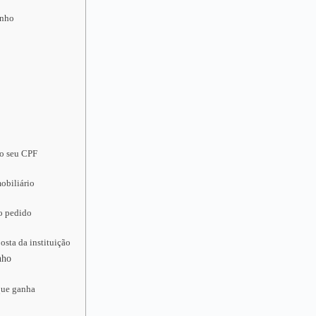
inho
 o seu CPF
obiliário
 o pedido
osta da instituição
nho
que ganha