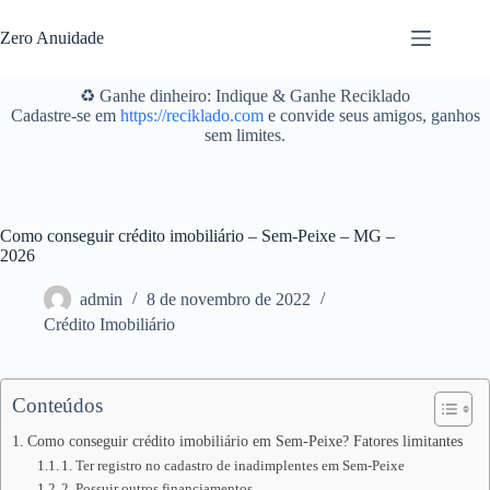
Pular
para
Zero Anuidade
o
conteúdo
♻️ Ganhe dinheiro: Indique & Ganhe Reciklado
Cadastre-se em
https://reciklado.com
e convide seus amigos, ganhos
sem limites.
Como conseguir crédito imobiliário – Sem-Peixe – MG –
2026
admin
8 de novembro de 2022
Crédito Imobiliário
Conteúdos
Como conseguir crédito imobiliário em Sem-Peixe? Fatores limitantes
1. Ter registro no cadastro de inadimplentes em Sem-Peixe
2. Possuir outros financiamentos