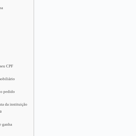
ha
 seu CPF
obiliário
 o pedido
ta da instituição
a
ue ganha