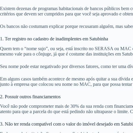
Existem dezenas de programas habitacionais de bancos públicos bem co
critérios que devem ser cumpridos para que você seja aprovado e obte
Os bancos não costumam explicar porque recusaram alguém, mas sabemos
1. Ter registro no cadastro de inadimplentes em Satubinha
Quem tem o “nome sujo”, ou seja, está inscrito no SERASA ou MAC em
mesmo vale para o cônjuge, já que é costume das instituições em Satub
Seu nome pode estar negativado por diversos fatores, como ter uma dív
Em alguns casos também acontece de mesmo após quitar a sua dívida em
junto à empresa que colocou seu nome no MAC, para que possa tentar ob
2. Possuir outros financiamentos
Você não pode comprometer mais de 30% da sua renda com financiamentos
atento para que a parcela do que está pedindo não ultrapasse o limite. C
3. Não ter renda compatível com o valor do imóvel desejado em Satub