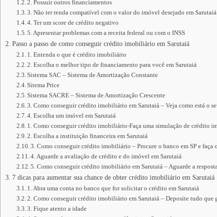
2. Possuir outros financiamentos
3. Não ter renda compatível com o valor do imóvel desejado em Sarutaiá
4. Ter um score de crédito negativo
5. Apresentar problemas com a receita federal ou com o INSS
Passo a passo de como conseguir crédito imobiliário em Sarutaiá
1. Entenda o que é crédito imobiliário
2. Escolha o melhor tipo de financiamento para você em Sarutaiá
Sistema SAC – Sistema de Amortização Constante
Sitema Price
Sistema SACRE – Sistema de Amortização Crescente
3. Como conseguir crédito imobiliário em Sarutaiá – Veja como está o s
4. Escolha um imóvel em Sarutaiá
1. Como conseguir crédito imobiliário-Faça uma simulação de crédito im
2. Escolha a instituição financeira em Sarutaiá
3. Como conseguir crédito imobiliário – Procure o banco em SP e faça 
4. Aguarde a avaliação de crédito e do imóvel em Sarutaiá
5. Como conseguir crédito imobiliário em Sarutaiá – Aguarde a resposta
7 dicas para aumentar sua chance de obter crédito imobiliário em Sarutaiá
1. Abra uma conta no banco que for solicitar o crédito em Sarutaiá
2. Como conseguir crédito imobiliário em Sarutaiá – Deposite tudo que
3. Fique atento a idade