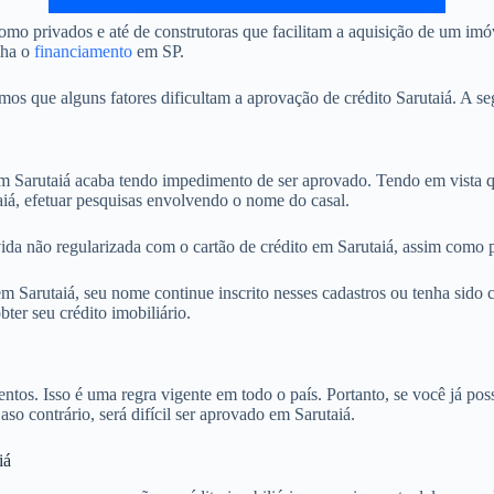
mo privados e até de construtoras que facilitam a aquisição de um imó
nha o
financiamento
em SP.
 que alguns fatores dificultam a aprovação de crédito Sarutaiá. A seg
Sarutaiá acaba tendo impedimento de ser aprovado. Tendo em vista qu
aiá, efetuar pesquisas envolvendo o nome do casal.
ida não regularizada com o cartão de crédito em Sarutaiá, assim como p
Sarutaiá, seu nome continue inscrito nesses cadastros ou tenha sido c
ter seu crédito imobiliário.
. Isso é uma regra vigente em todo o país. Portanto, se você já possu
aso contrário, será difícil ser aprovado em Sarutaiá.
iá