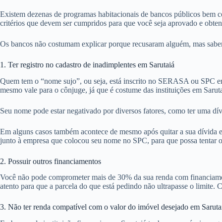
Existem dezenas de programas habitacionais de bancos públicos bem co
critérios que devem ser cumpridos para que você seja aprovado e obte
Os bancos não costumam explicar porque recusaram alguém, mas sabemos
1. Ter registro no cadastro de inadimplentes em Sarutaiá
Quem tem o “nome sujo”, ou seja, está inscrito no SERASA ou SPC em 
mesmo vale para o cônjuge, já que é costume das instituições em Sarut
Seu nome pode estar negativado por diversos fatores, como ter uma dív
Em alguns casos também acontece de mesmo após quitar a sua dívida em 
junto à empresa que colocou seu nome no SPC, para que possa tentar ob
2. Possuir outros financiamentos
Você não pode comprometer mais de 30% da sua renda com financiamentos
atento para que a parcela do que está pedindo não ultrapasse o limite. C
3. Não ter renda compatível com o valor do imóvel desejado em Saruta