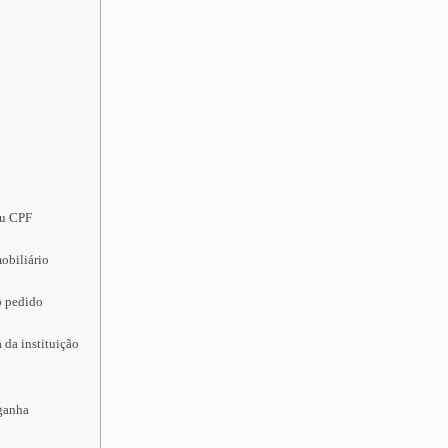
eu CPF
obiliário
o pedido
 da instituição
 ganha