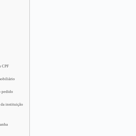
eu CPF
obiliário
o pedido
da instituição
ganha