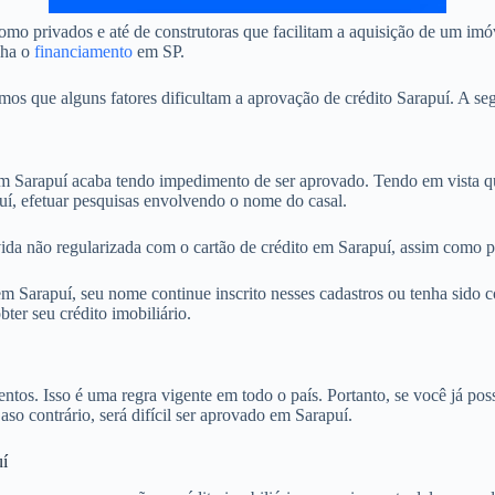
mo privados e até de construtoras que facilitam a aquisição de um imó
nha o
financiamento
em SP.
 que alguns fatores dificultam a aprovação de crédito Sarapuí. A segu
Sarapuí acaba tendo impedimento de ser aprovado. Tendo em vista que
uí, efetuar pesquisas envolvendo o nome do casal.
ida não regularizada com o cartão de crédito em Sarapuí, assim como po
Sarapuí, seu nome continue inscrito nesses cadastros ou tenha sido co
ter seu crédito imobiliário.
. Isso é uma regra vigente em todo o país. Portanto, se você já possu
aso contrário, será difícil ser aprovado em Sarapuí.
uí