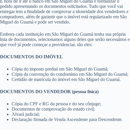
você pode ter que entrar em contato com a instituição muitas vezes
pelos próximos anos. Outra forma de avaliar o banco é na internet, em
sites como Reclame Aqui, por exemplo.
É interessante também acompanhar as notícias, já que o mercado
imobiliário é constantemente afetado por mudanças políticas e
econômicas e por conta disso os juros costumam variar bastante com o
tempo. E você pode renegociar suas taxas em São Miguel do Guamá
se achar que vale a pena.
3. Como conseguir crédito imobiliário – Procure o banco em PA e faça
o pedido
É hora de ir até o banco em São Miguel do Guamá e formalizar o
pedido apresentando os documentos solicitados. Tudo que você vai
entregar tem a finalidade de comprovar a idoneidade dos vendedores e
compradores, além de garantir que o imóvel está regularizado em São
Miguel do Guamá e pode ser vendido.
Embora cada instituição em São Miguel do Guamá tenha sua própria
lista de documentos, selecionamos alguns deles que serão necessários e
que você já pode começar a providenciar, são eles:
DOCUMENTOS DO IMÓVEL