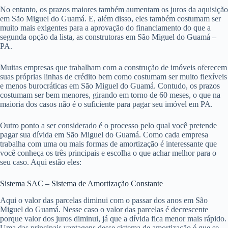
Como as opções são muitas em São Miguel do Guamá, preparamos
um guia básico com o que você precisa saber sobre o assunto.
Para começar, quando se fala em crédito imobiliário assim como
qualquer tipo de financiamento, é difícil não pensar em um banco.
Afinal de contas, eles são os principais financiadores do marcado em
São Miguel do Guamá.
Os bancos em São Miguel do Guamá oferecem diversas facilidades
para a obtenção da casa própria como o uso do FGTS, prazos maiores
e até o
Programa Casa Verde e Amarela
.
No entanto, os prazos maiores também aumentam os juros da aquisição
em São Miguel do Guamá. E, além disso, eles também costumam ser
muito mais exigentes para a aprovação do financiamento do que a
segunda opção da lista, as construtoras em São Miguel do Guamá –
PA.
Muitas empresas que trabalham com a construção de imóveis oferecem
suas próprias linhas de crédito bem como costumam ser muito flexíveis
e menos burocráticas em São Miguel do Guamá. Contudo, os prazos
costumam ser bem menores, girando em torno de 60 meses, o que na