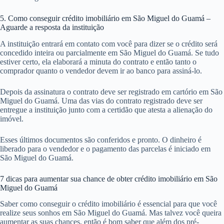
Nessa avaliação eles verificam se a propriedade atende aos pré-
requisitos e dão a ela um valor a partir de alguns quesitos, como:
As condições físicas em que o imóvel se encontra em São
Miguel do Guamá;
Sua localização em São Miguel do Guamá;
Confirmação da área total construída em São Miguel do Guamá;
Possível fatores de risco na estrutura, infiltrações ou ruídos.
O objetivo da avaliação do imóvel é principalmente dizer se o valor
cobrado pelo vendedor é compatível com o valor do mercado e
também garantir que o cliente está comprando algo em boas condições
em São Miguel do Guamá.
5. Como conseguir crédito imobiliário em São Miguel do Guamá –
Aguarde a resposta da instituição
A instituição entrará em contato com você para dizer se o crédito será
concedido inteira ou parcialmente em São Miguel do Guamá. Se tudo
estiver certo, ela elaborará a minuta do contrato e então tanto o
comprador quanto o vendedor devem ir ao banco para assiná-lo.
Depois da assinatura o contrato deve ser registrado em cartório em São
Miguel do Guamá. Uma das vias do contrato registrado deve ser