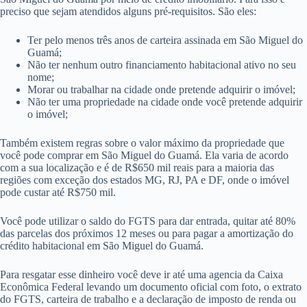
do Guamá e fazer o melhor negócio possível.
6. Aproveite o cadastro positivo em São Miguel do Guamá
Você pode se inscrever no cadastro positivo, um programa oferecido
pelo Serasa Experian que permite que as instituições financeiras
identifiquem com mais facilidade os bons pagadores em São Miguel do
Guamá.
7. Use seu FGTS
Talvez você não saiba, mas pode pedir que o seu Fundo de Garantia
por Tempo de Serviço seja liberado para a compra de um imóvel em
São Miguel do Guamá por meio de crédito imobiliário. Para isso é
preciso que sejam atendidos alguns pré-requisitos. São eles:
Ter pelo menos três anos de carteira assinada em São Miguel do
Guamá;
Não ter nenhum outro financiamento habitacional ativo no seu
nome;
Morar ou trabalhar na cidade onde pretende adquirir o imóvel;
Não ter uma propriedade na cidade onde você pretende adquirir
o imóvel;