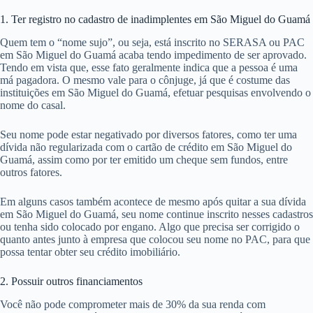
Existem dezenas de programas habitacionais de bancos públicos bem
como privados e até de construtoras que facilitam a aquisição de um
imóvel em São Miguel do Guamá. Contudo, todos eles se baseiam em
uma série de critérios que devem ser cumpridos para que você seja
aprovado e obtenha o
financiamento
em PA.
Os bancos não costumam explicar porque recusaram alguém, mas
sabemos que alguns fatores dificultam a aprovação de crédito São
Miguel do Guamá. A seguir você vai conhecer alguns deles:
1. Ter registro no cadastro de inadimplentes em São Miguel do Guamá
Quem tem o “nome sujo”, ou seja, está inscrito no SERASA ou PAC
em São Miguel do Guamá acaba tendo impedimento de ser aprovado.
Tendo em vista que, esse fato geralmente indica que a pessoa é uma
má pagadora. O mesmo vale para o cônjuge, já que é costume das
instituições em São Miguel do Guamá, efetuar pesquisas envolvendo o
nome do casal.
Seu nome pode estar negativado por diversos fatores, como ter uma