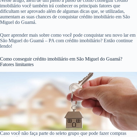
Contudo, existem inúmeras técnicas assim como processos que você
pode aprender. E que te ajudarão a conseguir seu financiamento
imobiliário em São Miguel do Guamá da forma mais tranquila
possível.
Seguir o procedimento correto e preencher os pré-requisitos
necessários vão garantir que você compre seu imóvel em São Miguel
do Guamá e não tenha problemas futuros.
Nesse artigo, além de um passo a passo de como conseguir crédito
imobiliário você também irá conhecer os principais fatores que
dificultam ser aprovado além de algumas dicas que, se utilizadas,
aumentam as suas chances de conquistar crédito imobiliário em São
Miguel do Guamá.
Quer aprender mais sobre como você pode conquistar seu novo lar em
São Miguel do Guamá – PA com crédito imobiliário? Então continue
lendo!
Como conseguir crédito imobiliário em São Miguel do Guamá?