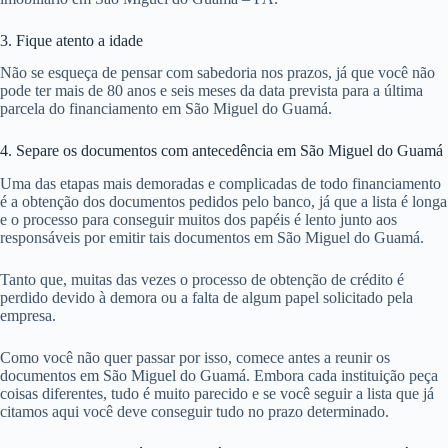
2. Como conseguir crédito imobiliário em São Miguel do Guamá –
Deposite tudo que ganha
Independentemente de ser no banco em questão ou não, utilize sua
conta bancária para provar seus recursos em São Miguel do Guamá.
Isso vale para todos, mas deve ser aplicado principalmente a aqueles
que geram renda de maneira não formal ou ganham dinheiro algum
tipo de trabalho autônomo em São Miguel do Guamá.
Você pode aproveitar seus extratos bancários para comprovar renda e
isso garante que você tenha mais chances de conseguir o crédito
imobiliário em São Miguel do Guamá – PA.
3. Fique atento a idade
Não se esqueça de pensar com sabedoria nos prazos, já que você não
pode ter mais de 80 anos e seis meses da data prevista para a última
parcela do financiamento em São Miguel do Guamá.
4. Separe os documentos com antecedência em São Miguel do Guamá
Uma das etapas mais demoradas e complicadas de todo financiamento
é a obtenção dos documentos pedidos pelo banco, já que a lista é longa