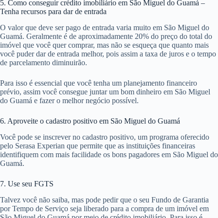
e o processo para conseguir muitos dos papéis é lento junto aos
responsáveis por emitir tais documentos em São Miguel do Guamá.
Tanto que, muitas das vezes o processo de obtenção de crédito é
perdido devido à demora ou a falta de algum papel solicitado pela
empresa.
Como você não quer passar por isso, comece antes a reunir os
documentos em São Miguel do Guamá. Embora cada instituição peça
coisas diferentes, tudo é muito parecido e se você seguir a lista que já
citamos aqui você deve conseguir tudo no prazo determinado.
5. Como conseguir crédito imobiliário em São Miguel do Guamá –
Tenha recursos para dar de entrada
O valor que deve ser pago de entrada varia muito em São Miguel do
Guamá. Geralmente é de aproximadamente 20% do preço do total do
imóvel que você quer comprar, mas não se esqueça que quanto mais
você puder dar de entrada melhor, pois assim a taxa de juros e o tempo
de parcelamento diminuirão.
Para isso é essencial que você tenha um planejamento financeiro
prévio, assim você consegue juntar um bom dinheiro em São Miguel