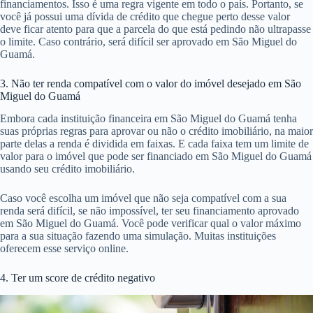
dívida não regularizada com o cartão de crédito em São Miguel do
Guamá, assim como por ter emitido um cheque sem fundos, entre
outros fatores.
Em alguns casos também acontece de mesmo após quitar a sua dívida
em São Miguel do Guamá, seu nome continue inscrito nesses cadastros
ou tenha sido colocado por engano. Algo que precisa ser corrigido o
quanto antes junto à empresa que colocou seu nome no PAC, para que
possa tentar obter seu crédito imobiliário.
2. Possuir outros financiamentos
Você não pode comprometer mais de 30% da sua renda com
financiamentos. Isso é uma regra vigente em todo o país. Portanto, se
você já possui uma dívida de crédito que chegue perto desse valor
deve ficar atento para que a parcela do que está pedindo não ultrapasse
o limite. Caso contrário, será difícil ser aprovado em São Miguel do
Guamá.
3. Não ter renda compatível com o valor do imóvel desejado em São
Miguel do Guamá
Embora cada instituição financeira em São Miguel do Guamá tenha
suas próprias regras para aprovar ou não o crédito imobiliário, na maior