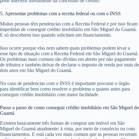
O
score de crédito
é uma espécie de pontuação dada por empresas
como SERASA e PAC, baseada no seu histórico de compras em São
Miguel do Guamá, bem como em pagamentos, dívidas e outros fatores
e que informa se você é ou não um bom pagador. Nesse score, se você
atrasa pagamentos, mesmo que seu nome esteja limpo, sua nota
diminui.
Como é de se esperar, sua pontuação é verificada pela instituição
financeira em São Miguel do Guamá. E se estiver muito baixa, ela
pode interferir diretamente na concessão de crédito.
5. Apresentar problemas com a receita federal ou com o INSS
Muitas pessoas têm pendencias com a Receita Federal e por isso ficam
impedidas de conseguir crédito imobiliário em São Miguel do Guamá.
E só descobrem isso quando solicitam um financiamento.
Isso ocorre porque elas nem sabem quais problemas podem levar a
esse tipo de situação com a Receita Federal em São Miguel do Guamá.
Os problemas mais comuns são dívidas em aberto por não pagamento