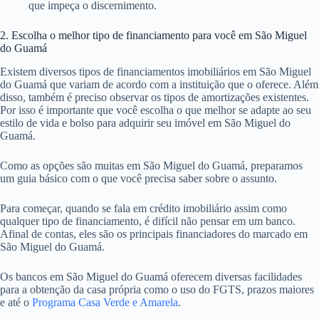
utilizado para compra do imóvel pronto, para adquirir um terreno ou
para concluir uma construção ou reforma de sua propriedade em São
Miguel do Guamá.
Para ser apto a realizar o financiamento o cliente deve atender, a
princípio, a algumas características básicas. São elas:
Comprovar sua renda;
Ser maior de idade;
Ser brasileiro nato ou naturalizado;
O imóvel escolhido deve ser no município onde o cliente vive a
mais de um ano.
Não ter doenças graves, vício em drogas ou deficiência mental
que impeça o discernimento.
2. Escolha o melhor tipo de financiamento para você em São Miguel
do Guamá
Existem diversos tipos de financiamentos imobiliários em São Miguel
do Guamá que variam de acordo com a instituição que o oferece. Além
disso, também é preciso observar os tipos de amortizações existentes.
Por isso é importante que você escolha o que melhor se adapte ao seu
estilo de vida e bolso para adquirir seu imóvel em São Miguel do
Guamá.