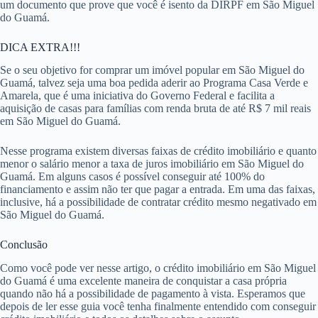
Também existem regras sobre o valor máximo da propriedade que
você pode comprar em São Miguel do Guamá. Ela varia de acordo
com a sua localização e é de R$650 mil reais para a maioria das
regiões com exceção dos estados MG, RJ, PA e DF, onde o imóvel
pode custar até R$750 mil.
Você pode utilizar o saldo do FGTS para dar entrada, quitar até 80%
das parcelas dos próximos 12 meses ou para pagar a amortização do
crédito habitacional em São Miguel do Guamá.
Para resgatar esse dinheiro você deve ir até uma agencia da Caixa
Econômica Federal levando um documento oficial com foto, o extrato
do FGTS, carteira de trabalho e a declaração de imposto de renda ou
um documento que prove que você é isento da DIRPF em São Miguel
do Guamá.
DICA EXTRA!!!
Se o seu objetivo for comprar um imóvel popular em São Miguel do
Guamá, talvez seja uma boa pedida aderir ao Programa Casa Verde e
Amarela, que é uma iniciativa do Governo Federal e facilita a
aquisição de casas para famílias com renda bruta de até R$ 7 mil reais
em São Miguel do Guamá.