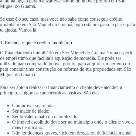
de tributos e também deixar de declarar o imposto de renda por mais de
dois anos em São Miguel do Guamá.
No caso de pendencias com o INSS é importante procurar o órgão
para identificar bem como resolver o problema o quanto antes para
conseguir crédito imobiliário com maior facilidade.
Passo a passo de como conseguir crédito imobiliário em São Miguel do
Guamá
Existem basicamente três formas de comprar um imóvel em São
Miguel do Guamá atualmente: à vista, por meio de consórcio ou com
financiamentos. E está cada vez mais comum que as pessoas recorram
a última opção para realizar esse sonho do imóvel próprio em São
Miguel do Guamá.
Se esse é o seu caso, mas você não sabe como conseguir crédito
imobiliário em São Miguel do Guamá, aqui está um passo a passo para
te ajudar. Vamos lá!
1. Entenda o que é crédito imobiliário
O financiamento imobiliário em São Miguel do Guamá é uma espécie
de empréstimo que facilita a aquisição de moradia. Ele pode ser