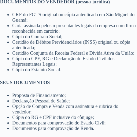
Cópia do imposto predial em São Miguel do Guamá;
Cópia da convenção do condomínio em São Miguel do Guamá;
Certidão de matrícula do imóvel em São Miguel do Guamá.
DOCUMENTOS DO VENDEDOR (pessoa física)
Cópia do CPF e RG da pessoa e do seu cônjuge;
Documentos de comprovação do estado civil;
Alvará judicial;
Declaração firmada de Venda Ascendente para Descendente.
DOCUMENTOS DO VENDEDOR (pessoa jurídica)
CRF do FGTS original ou cópia autenticada em São Miguel do
Guamá;
Carta assinada pelos representantes legais da empresa com firma
reconhecida em cartório;
Cópia do Contrato Social;
Certidão de Débitos Previdenciários (INSS) original ou cópia
autenticada;
Certidão Conjunta da Receita Federal e Dívida Ativa da União;
Cópia do CPF, RG e Declaração de Estado Civil dos