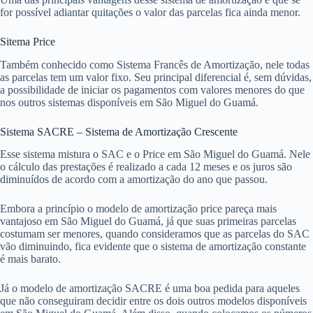
maioria dos casos não é o suficiente para pagar seu imóvel em PA.
Outro ponto a ser considerado é o processo pelo qual você pretende
pagar sua dívida em São Miguel do Guamá. Como cada empresa
trabalha com uma ou mais formas de amortização é interessante que
você conheça os três principais e escolha o que achar melhor para o
seu caso. Aqui estão eles:
Sistema SAC – Sistema de Amortização Constante
Aqui o valor das parcelas diminui com o passar dos anos em São
Miguel do Guamá. Nesse caso o valor das parcelas é decrescente
porque valor dos juros diminui, já que a dívida fica menor mais rápido.
Uma das principais vantagens desse sistema de amortização é que se
for possível adiantar quitações o valor das parcelas fica ainda menor.
Sitema Price
Também conhecido como Sistema Francês de Amortização, nele todas
as parcelas tem um valor fixo. Seu principal diferencial é, sem dúvidas,
a possibilidade de iniciar os pagamentos com valores menores do que
nos outros sistemas disponíveis em São Miguel do Guamá.
Sistema SACRE – Sistema de Amortização Crescente