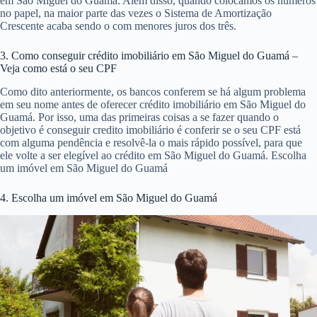
Esse sistema mistura o SAC e o Price em São Miguel do Guamá. Nele
o cálculo das prestações é realizado a cada 12 meses e os juros são
diminuídos de acordo com a amortização do ano que passou.
Embora a princípio o modelo de amortização price pareça mais
vantajoso em São Miguel do Guamá, já que suas primeiras parcelas
costumam ser menores, quando consideramos que as parcelas do SAC
vão diminuindo, fica evidente que o sistema de amortização constante
é mais barato.
Já o modelo de amortização SACRE é uma boa pedida para aqueles
que não conseguiram decidir entre os dois outros modelos disponíveis
em São Miguel do Guamá. Além disso, quando colocamos os números
no papel, na maior parte das vezes o Sistema de Amortização
Crescente acaba sendo o com menores juros dos três.
3. Como conseguir crédito imobiliário em São Miguel do Guamá –
Veja como está o seu CPF
Como dito anteriormente, os bancos conferem se há algum problema
em seu nome antes de oferecer crédito imobiliário em São Miguel do
Guamá. Por isso, uma das primeiras coisas a se fazer quando o
objetivo é conseguir credito imobiliário é conferir se o seu CPF está
com alguma pendência e resolvê-la o mais rápido possível, para que