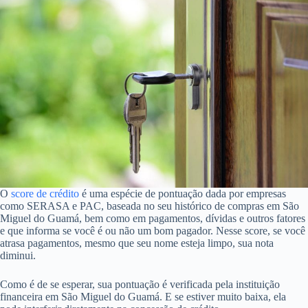
parte delas a renda é dividida em faixas. E cada faixa tem um limite de
valor para o imóvel que pode ser financiado em São Miguel do Guamá
usando seu crédito imobiliário.
Caso você escolha um imóvel que não seja compatível com a sua
renda será difícil, se não impossível, ter seu financiamento aprovado
em São Miguel do Guamá. Você pode verificar qual o valor máximo
para a sua situação fazendo uma simulação. Muitas instituições
oferecem esse serviço online.
4. Ter um score de crédito negativo