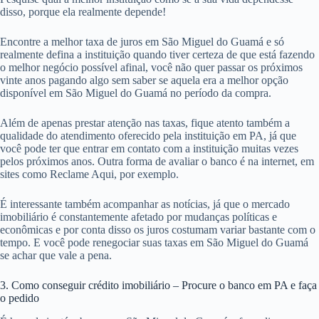
entrada exigido em São Miguel do Guamá pelas instituições
financiadoras.
1. Como conseguir crédito imobiliário-Faça uma simulação de crédito
imobiliário
A maioria das instituições em São Miguel do Guamá oferecem a
possibilidade de fazer uma simulação online para o financiamento do
valor que você precisa, assim você pode saber previamente quais são
os prazos e opções de pagamento de seu crédito imobiliário.
2. Escolha a instituição financeira em São Miguel do Guamá
Pesquise qual a melhor instituição como se a sua vida dependesse
disso, porque ela realmente depende!
Encontre a melhor taxa de juros em São Miguel do Guamá e só
realmente defina a instituição quando tiver certeza de que está fazendo
o melhor negócio possível afinal, você não quer passar os próximos
vinte anos pagando algo sem saber se aquela era a melhor opção
disponível em São Miguel do Guamá no período da compra.
Além de apenas prestar atenção nas taxas, fique atento também a
qualidade do atendimento oferecido pela instituição em PA, já que