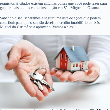
entregue a instituição junto com a certidão que atesta a alienação do
imóvel.
Esses últimos documentos são conferidos e pronto. O dinheiro é
liberado para o vendedor e o pagamento das parcelas é iniciado em
São Miguel do Guamá.
7 dicas para aumentar sua chance de obter crédito imobiliário em São
Miguel do Guamá
Saber como conseguir o crédito imobiliário é essencial para que você
realize seus sonhos em São Miguel do Guamá. Mas talvez você queira
aumentar as suas chances, então é bom saber que além dos pré-
requisitos já citados existem algumas coisas que você pode fazer para
ganhar mais pontos com a instituição em São Miguel do Guamá.
Sabendo disso, separamos a seguir uma lista de ações que podem
contribuir para que o seu tão desejado crédito imobiliário em São
Miguel do Guamá seja aprovado. Vamos a elas: