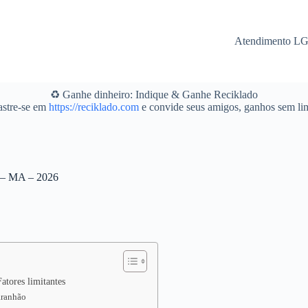
Atendimento L
♻️ Ganhe dinheiro: Indique & Ganhe Reciklado
stre-se em
https://reciklado.com
e convide seus amigos, ganhos sem lim
o – MA – 2026
tores limitantes
aranhão