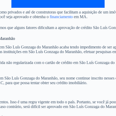
omo privados e até de construtoras que facilitam a aquisição de um i
você seja aprovado e obtenha o
financiamento
em MA.
s que alguns fatores dificultam a aprovação de crédito São Luís Gon
 Maranhão
 São Luís Gonzaga do Maranhão acaba tendo impedimento de ser aprov
s instituições em São Luís Gonzaga do Maranhão, efetuar pesquisas e
ívida não regularizada com o cartão de crédito em São Luís Gonzaga d
m São Luís Gonzaga do Maranhão, seu nome continue inscrito nesses ca
 para que possa tentar obter seu crédito imobiliário.
. Isso é uma regra vigente em todo o país. Portanto, se você já possu
 Caso contrário, será difícil ser aprovado em São Luís Gonzaga do Mara