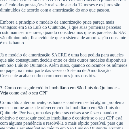
o cálculo das prestações é realizado a cada 12 meses e os juros são
diminuídos de acordo com a amortização do ano que passou.
Embora a princípio o modelo de amortização price pareça mais
vantajoso em São Luís do Quitunde, já que suas primeiras parcelas
costumam ser menores, quando consideramos que as parcelas do SAC
vão diminuindo, fica evidente que o sistema de amortização constante
é mais barato.
Já o modelo de amortização SACRE é uma boa pedida para aqueles
que não conseguiram decidir entre os dois outros modelos disponíveis
em São Luís do Quitunde. Além disso, quando colocamos os números
no papel, na maior parte das vezes o Sistema de Amortização
Crescente acaba sendo o com menores juros dos três.
3. Como conseguir crédito imobiliário em São Luís do Quitunde –
Veja como está o seu CPF
Como dito anteriormente, os bancos conferem se há algum problema
em seu nome antes de oferecer crédito imobiliário em São Luís do
Quitunde. Por isso, uma das primeiras coisas a se fazer quando o
objetivo é conseguir credito imobiliário é conferir se o seu CPF está
com alguma pendência e resolvê-la o mais rápido possível, para que
ele volte a ser elegível ao crédito em São Luís do Quitunde. Escolha