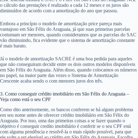
o cálculo das prestações é realizado a cada 12 meses e os juros são
diminuídos de acordo com a amortização do ano que passou.
Embora a princípio o modelo de amortização price pareça mais
vantajoso em São Félix do Araguaia, já que suas primeiras parcelas
costumam ser menores, quando consideramos que as parcelas do SAC
vão diminuindo, fica evidente que o sistema de amortização constante
é mais barato.
Já o modelo de amortização SACRE é uma boa pedida para aqueles
que não conseguiram decidir entre os dois outros modelos disponíveis
em São Félix do Araguaia. Além disso, quando colocamos os números
no papel, na maior parte das vezes o Sistema de Amortização
Crescente acaba sendo o com menores juros dos três.
3. Como conseguir crédito imobiliário em São Félix do Araguaia –
Veja como está o seu CPF
Como dito anteriormente, os bancos conferem se há algum problema
em seu nome antes de oferecer crédito imobiliário em São Félix do
Araguaia. Por isso, uma das primeiras coisas a se fazer quando o
objetivo é conseguir credito imobiliário é conferir se o seu CPF está
com alguma pendência e resolvê-la o mais rápido possível, para que
ele volte a ser elegível ao crédito em São Félix do Araguaia. Escolha