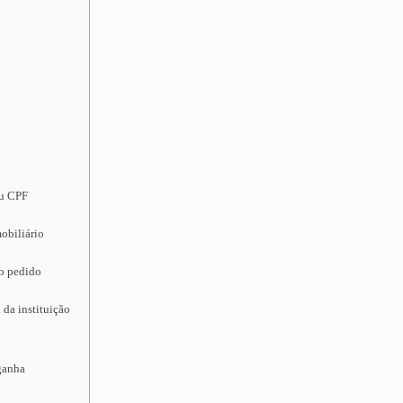
eu CPF
obiliário
 o pedido
 da instituição
 ganha