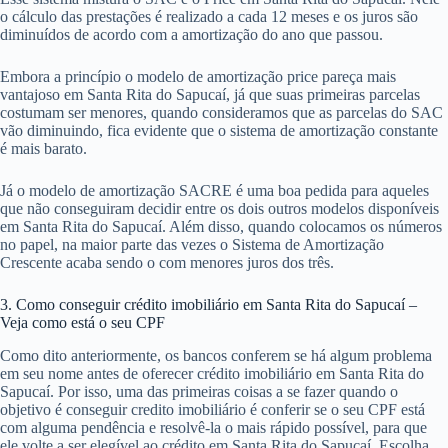
o cálculo das prestações é realizado a cada 12 meses e os juros são
diminuídos de acordo com a amortização do ano que passou.
Embora a princípio o modelo de amortização price pareça mais
vantajoso em Santa Rita do Sapucaí, já que suas primeiras parcelas
costumam ser menores, quando consideramos que as parcelas do SAC
vão diminuindo, fica evidente que o sistema de amortização constante
é mais barato.
Já o modelo de amortização SACRE é uma boa pedida para aqueles
que não conseguiram decidir entre os dois outros modelos disponíveis
em Santa Rita do Sapucaí. Além disso, quando colocamos os números
no papel, na maior parte das vezes o Sistema de Amortização
Crescente acaba sendo o com menores juros dos três.
3. Como conseguir crédito imobiliário em Santa Rita do Sapucaí –
Veja como está o seu CPF
Como dito anteriormente, os bancos conferem se há algum problema
em seu nome antes de oferecer crédito imobiliário em Santa Rita do
Sapucaí. Por isso, uma das primeiras coisas a se fazer quando o
objetivo é conseguir credito imobiliário é conferir se o seu CPF está
com alguma pendência e resolvê-la o mais rápido possível, para que
ele volte a ser elegível ao crédito em Santa Rita do Sapucaí. Escolha