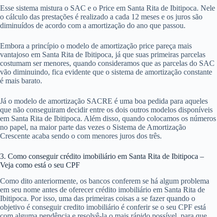
Esse sistema mistura o SAC e o Price em Santa Rita de Ibitipoca. Nele
o cálculo das prestações é realizado a cada 12 meses e os juros são
diminuídos de acordo com a amortização do ano que passou.
Embora a princípio o modelo de amortização price pareça mais
vantajoso em Santa Rita de Ibitipoca, já que suas primeiras parcelas
costumam ser menores, quando consideramos que as parcelas do SAC
vão diminuindo, fica evidente que o sistema de amortização constante
é mais barato.
Já o modelo de amortização SACRE é uma boa pedida para aqueles
que não conseguiram decidir entre os dois outros modelos disponíveis
em Santa Rita de Ibitipoca. Além disso, quando colocamos os números
no papel, na maior parte das vezes o Sistema de Amortização
Crescente acaba sendo o com menores juros dos três.
3. Como conseguir crédito imobiliário em Santa Rita de Ibitipoca –
Veja como está o seu CPF
Como dito anteriormente, os bancos conferem se há algum problema
em seu nome antes de oferecer crédito imobiliário em Santa Rita de
Ibitipoca. Por isso, uma das primeiras coisas a se fazer quando o
objetivo é conseguir credito imobiliário é conferir se o seu CPF está
com alguma pendência e resolvê-la o mais rápido possível, para que