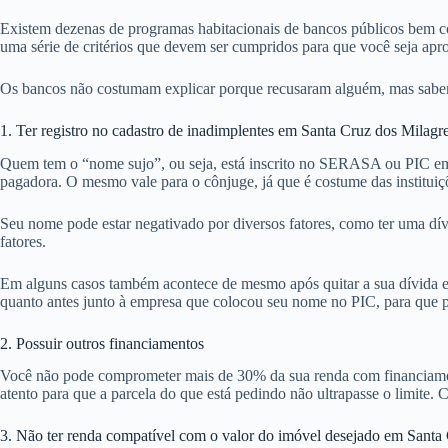
Existem dezenas de programas habitacionais de bancos públicos bem co
uma série de critérios que devem ser cumpridos para que você seja ap
Os bancos não costumam explicar porque recusaram alguém, mas sabemos
1. Ter registro no cadastro de inadimplentes em Santa Cruz dos Milagr
Quem tem o “nome sujo”, ou seja, está inscrito no SERASA ou PIC em 
pagadora. O mesmo vale para o cônjuge, já que é costume das institui
Seu nome pode estar negativado por diversos fatores, como ter uma dív
fatores.
Em alguns casos também acontece de mesmo após quitar a sua dívida em
quanto antes junto à empresa que colocou seu nome no PIC, para que pos
2. Possuir outros financiamentos
Você não pode comprometer mais de 30% da sua renda com financiamentos
atento para que a parcela do que está pedindo não ultrapasse o limite. 
3. Não ter renda compatível com o valor do imóvel desejado em Santa