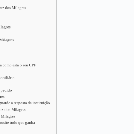
ruz dos Milagres
lagres
 Milagres
ja como está o seu CPF
obiliário
o pedido
res
uarde a resposta da instituição
uz dos Milagres
s Milagres
posite tudo que ganha