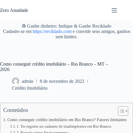
Pular
para
Zero Anuidade
o
conteúdo
♻️ Ganhe dinheiro: Indique & Ganhe Reciklado
Cadastre-se em
https://reciklado.com
e convide seus amigos, ganhos
sem limites.
Como conseguir crédito imobiliário – Rio Branco – MT –
2026
admin
8 de novembro de 2022
Crédito Imobiliário
Conteúdos
Como conseguir crédito imobiliário em Rio Branco? Fatores limitantes
1. Ter registro no cadastro de inadimplentes em Rio Branco
2. Possuir outros financiamentos