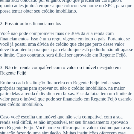
tenha sido colocado por engano. Algo que precisa ser corrigido o
quanto antes junto à empresa que colocou seu nome no SPC, para que
possa tentar obter seu crédito imobiliário.
2. Possuir outros financiamentos
Você não pode comprometer mais de 30% da sua renda com
financiamentos. Isso é uma regra vigente em todo o país. Portanto, se
você já possui uma dívida de crédito que chegue perto desse valor
deve ficar atento para que a parcela do que está pedindo não ultrapasse
o limite. Caso contrário, será difícil ser aprovado em Regente Feijó.
3. Não ter renda compatível com o valor do imóvel desejado em
Regente Feijó
Embora cada instituição financeira em Regente Feijó tenha suas
próprias regras para aprovar ou não o crédito imobiliário, na maior
parte delas a renda é dividida em faixas. E cada faixa tem um limite de
valor para o imóvel que pode ser financiado em Regente Feijó usando
seu crédito imobiliário.
Caso você escolha um imóvel que não seja compatível com a sua
renda será difícil, se não impossível, ter seu financiamento aprovado
em Regente Feijó. Você pode verificar qual o valor máximo para a sua
situação fazendo uma simulação. Muitas instituições oferecem esse