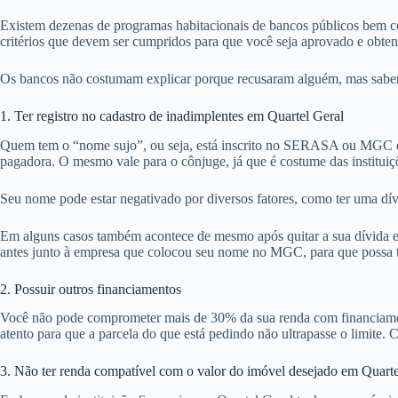
Existem dezenas de programas habitacionais de bancos públicos bem co
critérios que devem ser cumpridos para que você seja aprovado e obte
Os bancos não costumam explicar porque recusaram alguém, mas sabemos
1. Ter registro no cadastro de inadimplentes em Quartel Geral
Quem tem o “nome sujo”, ou seja, está inscrito no SERASA ou MGC em
pagadora. O mesmo vale para o cônjuge, já que é costume das instituiç
Seu nome pode estar negativado por diversos fatores, como ter uma dív
Em alguns casos também acontece de mesmo após quitar a sua dívida em
antes junto à empresa que colocou seu nome no MGC, para que possa ten
2. Possuir outros financiamentos
Você não pode comprometer mais de 30% da sua renda com financiamentos
atento para que a parcela do que está pedindo não ultrapasse o limite. C
3. Não ter renda compatível com o valor do imóvel desejado em Quarte