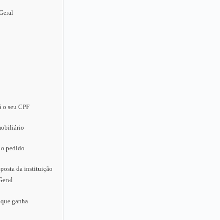
Geral
á o seu CPF
obiliário
 o pedido
posta da instituição
Geral
o que ganha