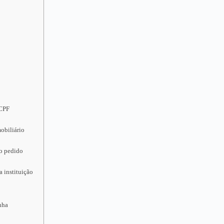
 CPF
obiliário
 o pedido
a instituição
nha