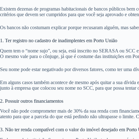
Existem dezenas de programas habitacionais de bancos públicos bem co
critérios que devem ser cumpridos para que você seja aprovado e obte
Os bancos não costumam explicar porque recusaram alguém, mas sabemos
1. Ter registro no cadastro de inadimplentes em Porto União
Quem tem o “nome sujo”, ou seja, está inscrito no SERASA ou SCC em
O mesmo vale para o cônjuge, já que é costume das instituições em Po
Seu nome pode estar negativado por diversos fatores, como ter uma dív
Em alguns casos também acontece de mesmo após quitar a sua dívida em
junto à empresa que colocou seu nome no SCC, para que possa tentar ob
2. Possuir outros financiamentos
Você não pode comprometer mais de 30% da sua renda com financiamentos
atento para que a parcela do que está pedindo não ultrapasse o limite. C
3. Não ter renda compatível com o valor do imóvel desejado em Porto