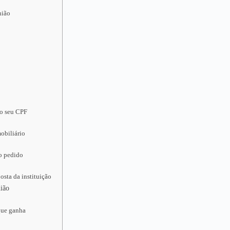
nião
 o seu CPF
obiliário
 o pedido
osta da instituição
nião
que ganha