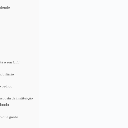
Redondo
tá o seu CPF
obiliário
o pedido
sposta da instituição
edondo
do que ganha