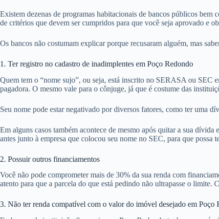
Existem dezenas de programas habitacionais de bancos públicos bem c
de critérios que devem ser cumpridos para que você seja aprovado e o
Os bancos não costumam explicar porque recusaram alguém, mas sabemo
1. Ter registro no cadastro de inadimplentes em Poço Redondo
Quem tem o “nome sujo”, ou seja, está inscrito no SERASA ou SEC em
pagadora. O mesmo vale para o cônjuge, já que é costume das institu
Seu nome pode estar negativado por diversos fatores, como ter uma dí
Em alguns casos também acontece de mesmo após quitar a sua dívida em
antes junto à empresa que colocou seu nome no SEC, para que possa tent
2. Possuir outros financiamentos
Você não pode comprometer mais de 30% da sua renda com financiamentos
atento para que a parcela do que está pedindo não ultrapasse o limite. 
3. Não ter renda compatível com o valor do imóvel desejado em Poço