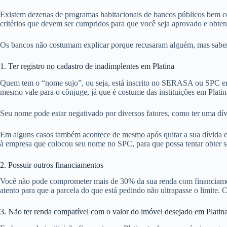
Existem dezenas de programas habitacionais de bancos públicos bem co
critérios que devem ser cumpridos para que você seja aprovado e obte
Os bancos não costumam explicar porque recusaram alguém, mas sabemos
1. Ter registro no cadastro de inadimplentes em Platina
Quem tem o “nome sujo”, ou seja, está inscrito no SERASA ou SPC em 
mesmo vale para o cônjuge, já que é costume das instituições em Plati
Seu nome pode estar negativado por diversos fatores, como ter uma dív
Em alguns casos também acontece de mesmo após quitar a sua dívida em 
à empresa que colocou seu nome no SPC, para que possa tentar obter se
2. Possuir outros financiamentos
Você não pode comprometer mais de 30% da sua renda com financiamentos
atento para que a parcela do que está pedindo não ultrapasse o limite. C
3. Não ter renda compatível com o valor do imóvel desejado em Platin