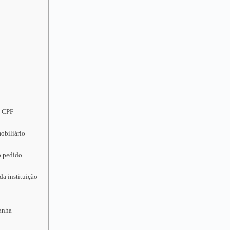
u CPF
obiliário
o pedido
da instituição
ganha