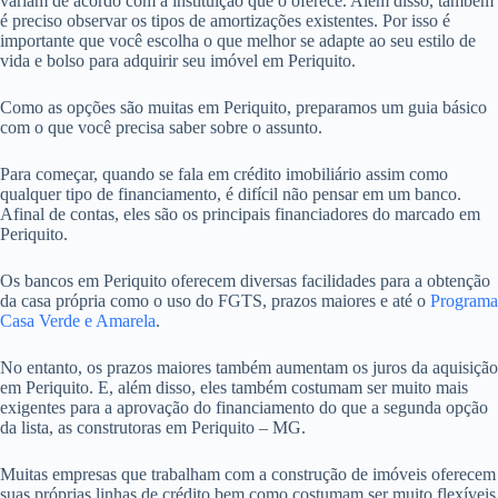
variam de acordo com a instituição que o oferece. Além disso, também
é preciso observar os tipos de amortizações existentes. Por isso é
importante que você escolha o que melhor se adapte ao seu estilo de
vida e bolso para adquirir seu imóvel em Periquito.
Como as opções são muitas em Periquito, preparamos um guia básico
com o que você precisa saber sobre o assunto.
Para começar, quando se fala em crédito imobiliário assim como
qualquer tipo de financiamento, é difícil não pensar em um banco.
Afinal de contas, eles são os principais financiadores do marcado em
Periquito.
Os bancos em Periquito oferecem diversas facilidades para a obtenção
da casa própria como o uso do FGTS, prazos maiores e até o
Programa
Casa Verde e Amarela
.
No entanto, os prazos maiores também aumentam os juros da aquisição
em Periquito. E, além disso, eles também costumam ser muito mais
exigentes para a aprovação do financiamento do que a segunda opção
da lista, as construtoras em Periquito – MG.
Muitas empresas que trabalham com a construção de imóveis oferecem
suas próprias linhas de crédito bem como costumam ser muito flexíveis