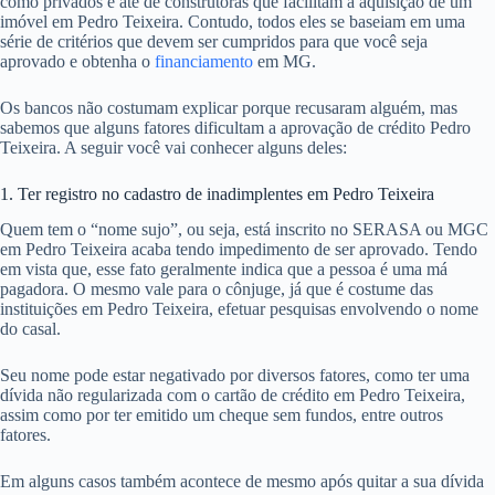
como privados e até de construtoras que facilitam a aquisição de um
imóvel em Pedro Teixeira. Contudo, todos eles se baseiam em uma
série de critérios que devem ser cumpridos para que você seja
aprovado e obtenha o
financiamento
em MG.
Os bancos não costumam explicar porque recusaram alguém, mas
sabemos que alguns fatores dificultam a aprovação de crédito Pedro
Teixeira. A seguir você vai conhecer alguns deles:
1. Ter registro no cadastro de inadimplentes em Pedro Teixeira
Quem tem o “nome sujo”, ou seja, está inscrito no SERASA ou MGC
em Pedro Teixeira acaba tendo impedimento de ser aprovado. Tendo
em vista que, esse fato geralmente indica que a pessoa é uma má
pagadora. O mesmo vale para o cônjuge, já que é costume das
instituições em Pedro Teixeira, efetuar pesquisas envolvendo o nome
do casal.
Seu nome pode estar negativado por diversos fatores, como ter uma
dívida não regularizada com o cartão de crédito em Pedro Teixeira,
assim como por ter emitido um cheque sem fundos, entre outros
fatores.
Em alguns casos também acontece de mesmo após quitar a sua dívida