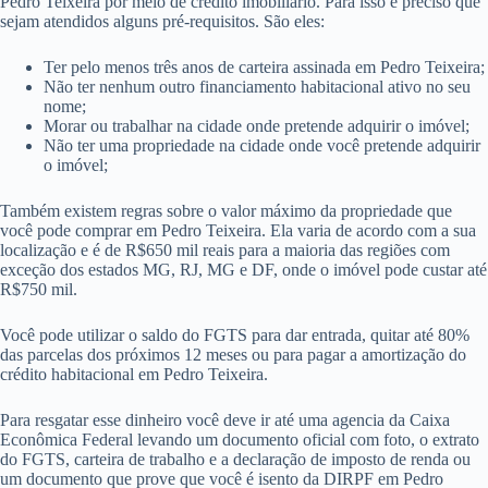
Pedro Teixeira por meio de crédito imobiliário. Para isso é preciso que
sejam atendidos alguns pré-requisitos. São eles:
Ter pelo menos três anos de carteira assinada em Pedro Teixeira;
Não ter nenhum outro financiamento habitacional ativo no seu
nome;
Morar ou trabalhar na cidade onde pretende adquirir o imóvel;
Não ter uma propriedade na cidade onde você pretende adquirir
o imóvel;
Também existem regras sobre o valor máximo da propriedade que
você pode comprar em Pedro Teixeira. Ela varia de acordo com a sua
localização e é de R$650 mil reais para a maioria das regiões com
exceção dos estados MG, RJ, MG e DF, onde o imóvel pode custar até
R$750 mil.
Você pode utilizar o saldo do FGTS para dar entrada, quitar até 80%
das parcelas dos próximos 12 meses ou para pagar a amortização do
crédito habitacional em Pedro Teixeira.
Para resgatar esse dinheiro você deve ir até uma agencia da Caixa
Econômica Federal levando um documento oficial com foto, o extrato
do FGTS, carteira de trabalho e a declaração de imposto de renda ou
um documento que prove que você é isento da DIRPF em Pedro