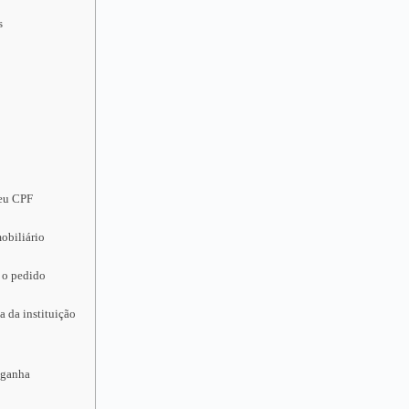
s
seu CPF
obiliário
 o pedido
a da instituição
 ganha