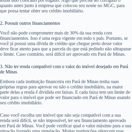
tenha sido colocado por engano. Algo que precisa ser corrigido o
quanto antes junto à empresa que colocou seu nome no MGC, para
que possa tentar obter seu crédito imobiliário.
2. Possuir outros financiamentos
Você não pode comprometer mais de 30% da sua renda com
financiamentos. Isso é uma regra vigente em todo o país. Portanto, se
você já possui uma dívida de crédito que chegue perto desse valor
deve ficar atento para que a parcela do que está pedindo não ultrapasse
o limite. Caso contrário, será difícil ser aprovado em Pará de Minas.
3. Não ter renda compatível com o valor do imóvel desejado em Pará
de Minas
Embora cada instituição financeira em Pará de Minas tenha suas
próprias regras para aprovar ou não o crédito imobiliário, na maior
parte delas a renda é dividida em faixas. E cada faixa tem um limite de
valor para o imóvel que pode ser financiado em Pará de Minas usando
seu crédito imobiliário.
Caso você escolha um imóvel que não seja compatível com a sua
renda será difícil, se não impossível, ter seu financiamento aprovado
em Pará de Minas. Você pode verificar qual o valor máximo para a sua
situação fazendo uma simulação. Muitas instituições oferecem esse