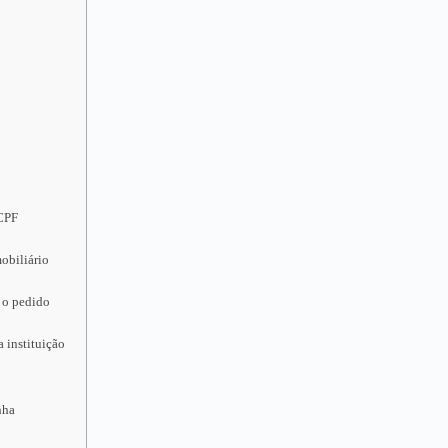
 CPF
obiliário
 o pedido
 instituição
nha