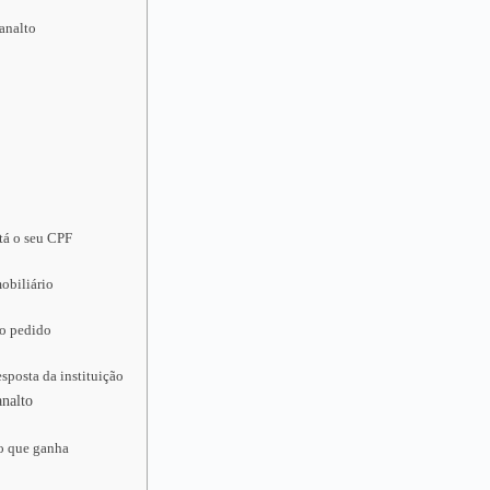
analto
tá o seu CPF
obiliário
 o pedido
sposta da instituição
analto
do que ganha