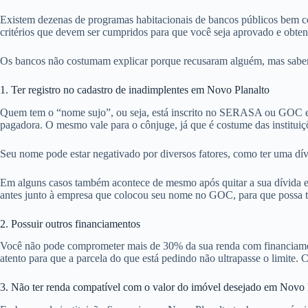
Existem dezenas de programas habitacionais de bancos públicos bem co
critérios que devem ser cumpridos para que você seja aprovado e obte
Os bancos não costumam explicar porque recusaram alguém, mas sabemos
1. Ter registro no cadastro de inadimplentes em Novo Planalto
Quem tem o “nome sujo”, ou seja, está inscrito no SERASA ou GOC em
pagadora. O mesmo vale para o cônjuge, já que é costume das institui
Seu nome pode estar negativado por diversos fatores, como ter uma dív
Em alguns casos também acontece de mesmo após quitar a sua dívida em
antes junto à empresa que colocou seu nome no GOC, para que possa ten
2. Possuir outros financiamentos
Você não pode comprometer mais de 30% da sua renda com financiamentos
atento para que a parcela do que está pedindo não ultrapasse o limite. 
3. Não ter renda compatível com o valor do imóvel desejado em Novo 